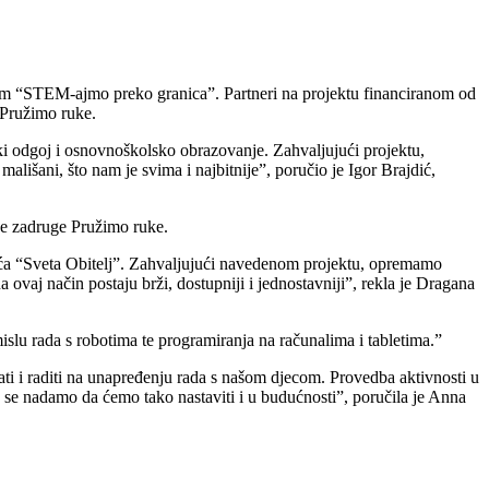
om “STEM-ajmo preko granica”. Partneri na projektu financiranom od
 Pružimo ruke.
ki odgoj i osnovnoškolsko obrazovanje. Zahvaljujući projektu,
mališani, što nam je svima i najbitnije”, poručio je Igor Brajdić,
lne zadruge Pružimo ruke.
rtića “Sveta Obitelj”. Zahvaljujući navedenom projektu, opremamo
vaj način postaju brži, dostupniji i jednostavniji”, rekla je Dragana
slu rada s robotima te programiranja na računalima i tabletima.”
ti i raditi na unapređenju rada s našom djecom. Provedba aktivnosti u
 se nadamo da ćemo tako nastaviti i u budućnosti”, poručila je Anna