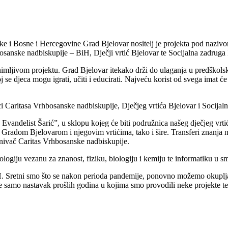
 i Bosne i Hercegovine Grad Bjelovar nositelj je projekta pod naziv
osanske nadbiskupije – BiH, Dječji vrtić Bjelovar te Socijalna zadruga
imljivom projektu. Grad Bjelovar itekako drži do ulaganja u predškols
se djeca mogu igrati, učiti i educirati. Najveću korist od svega imat će 
ici Caritasa Vrhbosanske nadbiskupije, Dječjeg vrtića Bjelovar i Socija
n Evanđelist Šarić”, u sklopu kojeg će biti podružnica našeg dječjeg v
adom Bjelovarom i njegovim vrtićima, tako i šire. Transferi znanja na o
snivač Caritas Vrhbosanske nadbiskupije.
iju vezanu za znanost, fiziku, biologiju i kemiju te informatiku u smi
BiH. Sretni smo što se nakon perioda pandemije, ponovno možemo okuplja
e samo nastavak prošlih godina u kojima smo provodili neke projekte te