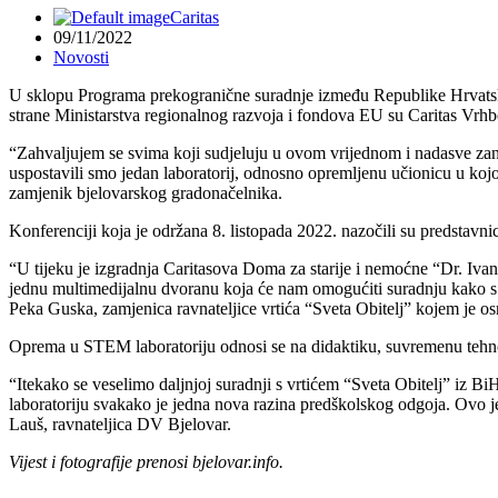
Caritas
09/11/2022
Novosti
U sklopu Programa prekogranične suradnje između Republike Hrvatske
strane Ministarstva regionalnog razvoja i fondova EU su Caritas Vrhb
“Zahvaljujem se svima koji sudjeluju u ovom vrijednom i nadasve zan
uspostavili smo jedan laboratorij, odnosno opremljenu učionicu u kojoj 
zamjenik bjelovarskog gradonačelnika.
Konferenciji koja je održana 8. listopada 2022. nazočili su predstavn
“U tijeku je izgradnja Caritasova Doma za starije i nemoćne “Dr. Iva
jednu multimedijalnu dvoranu koja će nam omogućiti suradnju kako s Gr
Peka Guska, zamjenica ravnateljice vrtića “Sveta Obitelj” kojem je o
Oprema u STEM laboratoriju odnosi se na didaktiku, suvremenu tehnolog
“Itekako se veselimo daljnjoj suradnji s vrtićem “Sveta Obitelj” iz 
laboratoriju svakako je jedna nova razina predškolskog odgoja. Ovo j
Lauš, ravnateljica DV Bjelovar.
Vijest i fotografije prenosi bjelovar.info.