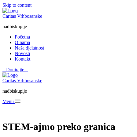
Skip to content
Caritas Vrhbosanske
nadbiskupije
Početna
O nama
Naša djelatnost
Novosti
Kontakt
⠀Donirajte⠀
Caritas Vrhbosanske
nadbiskupije
Menu
STEM-ajmo preko granica