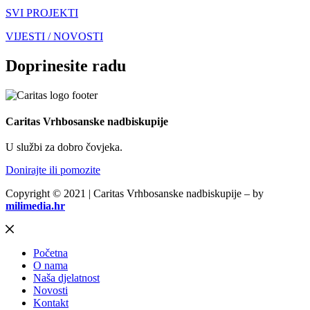
SVI PROJEKTI
VIJESTI / NOVOSTI
Doprinesite radu
Caritas Vrhbosanske nadbiskupije
U službi za dobro čovjeka.
Donirajte ili pomozite
Copyright © 2021 | Caritas Vrhbosanske nadbiskupije – by
milimedia.hr
Početna
O nama
Naša djelatnost
Novosti
Kontakt