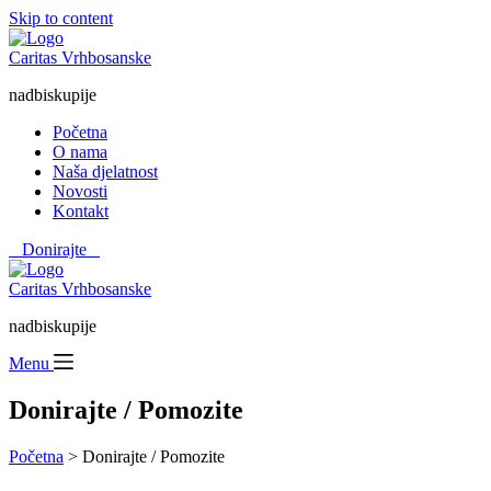
Skip to content
Caritas Vrhbosanske
nadbiskupije
Početna
O nama
Naša djelatnost
Novosti
Kontakt
⠀Donirajte⠀
Caritas Vrhbosanske
nadbiskupije
Menu
Donirajte / Pomozite
Početna
> Donirajte / Pomozite