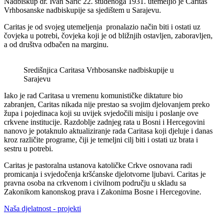
Nadbiskup dr. Ivan Šarić 22. studenoga 1931. utemeljio je Caritas
Vrhbosanske nadbiskupije sa sjedištem u Sarajevu.
Caritas je od svojeg utemeljenja pronalazio način biti i ostati uz
čovjeka u potrebi, čovjeka koji je od bližnjih ostavljen, zaboravljen,
a od društva odbačen na marginu.
Središnjica Caritasa Vrhbosanske nadbiskupije u
Sarajevu
Iako je rad Caritasa u vremenu komunističke diktature bio
zabranjen, Caritas nikada nije prestao sa svojim djelovanjem preko
župa i pojedinaca koji su uvijek svjedočili misiju i poslanje ove
crkvene institucije. Razdoblje zadnjeg rata u Bosni i Hercegovini
nanovo je potaknulo aktualiziranje rada Caritasa koji djeluje i danas
kroz različite programe, čiji je temeljni cilj biti i ostati uz brata i
sestru u potrebi.
Caritas je pastoralna ustanova katoličke Crkve osnovana radi
promicanja i svjedočenja kršćanske djelotvorne ljubavi. Caritas je
pravna osoba na crkvenom i civilnom području u skladu sa
Zakonikom kanonskog prava i Zakonima Bosne i Hercegovine.
Naša djelatnost - projekti