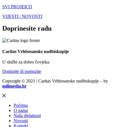
SVI PROJEKTI
VIJESTI / NOVOSTI
Doprinesite radu
Caritas Vrhbosanske nadbiskupije
U službi za dobro čovjeka.
Donirajte ili pomozite
Copyright © 2021 | Caritas Vrhbosanske nadbiskupije – by
milimedia.hr
Početna
O nama
Naša djelatnost
Novosti
Kontakt