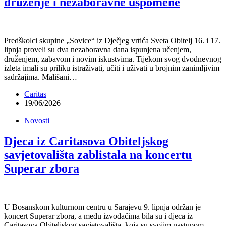
druženje i nezaboravne uspomene
Predškolci skupine „Sovice“ iz Dječjeg vrtića Sveta Obitelj 16. i 17.
lipnja proveli su dva nezaboravna dana ispunjena učenjem,
druženjem, zabavom i novim iskustvima. Tijekom svog dvodnevnog
izleta imali su priliku istraživati, učiti i uživati u brojnim zanimljivim
sadržajima. Mališani…
Caritas
19/06/2026
Novosti
Djeca iz Caritasova Obiteljskog
savjetovališta zablistala na koncertu
Superar zbora
U Bosanskom kulturnom centru u Sarajevu 9. lipnja održan je
koncert Superar zbora, a među izvođačima bila su i djeca iz
Caritasova Obiteljskog savjetovališta, koja su svojim nastupom