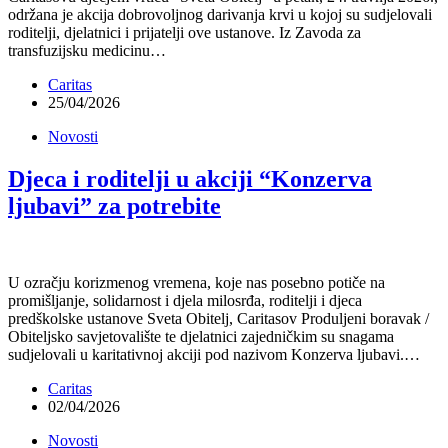
održana je akcija dobrovoljnog darivanja krvi u kojoj su sudjelovali
roditelji, djelatnici i prijatelji ove ustanove. Iz Zavoda za
transfuzijsku medicinu…
Caritas
25/04/2026
Novosti
Djeca i roditelji u akciji “Konzerva
ljubavi” za potrebite
U ozračju korizmenog vremena, koje nas posebno potiče na
promišljanje, solidarnost i djela milosrđa, roditelji i djeca
predškolske ustanove Sveta Obitelj, Caritasov Produljeni boravak /
Obiteljsko savjetovalište te djelatnici zajedničkim su snagama
sudjelovali u karitativnoj akciji pod nazivom Konzerva ljubavi.…
Caritas
02/04/2026
Novosti