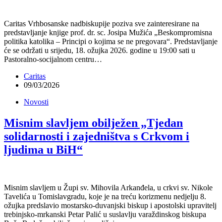
Caritas Vrhbosanske nadbiskupije poziva sve zainteresirane na
predstavljanje knjige prof. dr. sc. Josipa Mužića „Beskompromisna
politika katolika – Principi o kojima se ne pregovara“. Predstavljanje
će se održati u srijedu, 18. ožujka 2026. godine u 19:00 sati u
Pastoralno-socijalnom centru…
Caritas
09/03/2026
Novosti
Misnim slavljem obilježen „Tjedan
solidarnosti i zajedništva s Crkvom i
ljudima u BiH“
Misnim slavljem u Župi sv. Mihovila Arkanđela, u crkvi sv. Nikole
Tavelića u Tomislavgradu, koje je na treću korizmenu nedjelju 8.
ožujka predslavio mostarsko-duvanjski biskup i apostolski upravitelj
trebinjsko-mrkanski Petar Palić u suslavlju varaždinskog biskupa