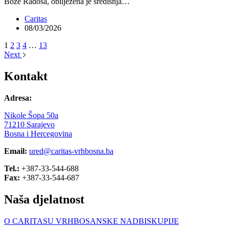
Bože Radoša, obilježena je središnja…
Caritas
08/03/2026
1
2
3
4
…
13
Next
Kontakt
Adresa:
Nikole Šopa 50a
71210 Sarajevo
Bosna i Hercegovina
Email:
ured@caritas-vrhbosna.ba
Tel.:
+387-33-544-688
Fax:
+387-33-544-687
Naša djelatnost
O CARITASU VRHBOSANSKE NADBISKUPIJE