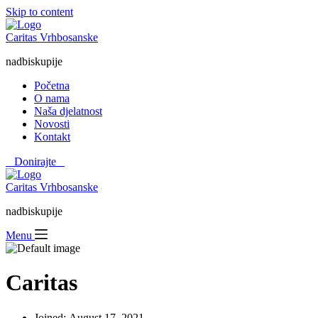
Skip to content
Caritas Vrhbosanske
nadbiskupije
Početna
O nama
Naša djelatnost
Novosti
Kontakt
⠀Donirajte⠀
Caritas Vrhbosanske
nadbiskupije
Menu
Caritas
Joined: August 17, 2021