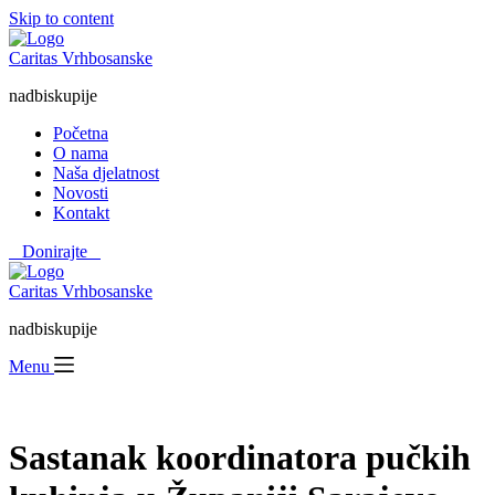
Skip to content
Caritas Vrhbosanske
nadbiskupije
Početna
O nama
Naša djelatnost
Novosti
Kontakt
⠀Donirajte⠀
Caritas Vrhbosanske
nadbiskupije
Menu
Sastanak koordinatora pučkih