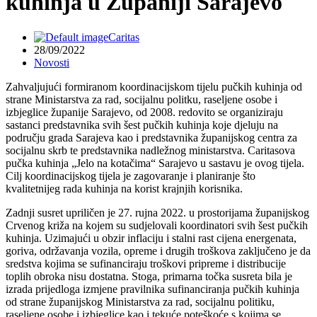
kuhinja u Županiji Sarajevo
Caritas
28/09/2022
Novosti
Zahvaljujući formiranom koordinacijskom tijelu pučkih kuhinja od
strane Ministarstva za rad, socijalnu politku, raseljene osobe i
izbjeglice županije Sarajevo, od 2008. redovito se organiziraju
sastanci predstavnika svih šest pučkih kuhinja koje djeluju na
području grada Sarajeva kao i predstavnika županijskog centra za
socijalnu skrb te predstavnika nadležnog ministarstva. Caritasova
pučka kuhinja „Jelo na kotačima“ Sarajevo u sastavu je ovog tijela.
Cilj koordinacijskog tijela je zagovaranje i planiranje što
kvalitetnijeg rada kuhinja na korist krajnjih korisnika.
Zadnji susret upriličen je 27. rujna 2022. u prostorijama županijskog
Crvenog križa na kojem su sudjelovali koordinatori svih šest pučkih
kuhinja. Uzimajući u obzir inflaciju i stalni rast cijena energenata,
goriva, održavanja vozila, opreme i drugih troškova zaključeno je da
sredstva kojima se sufinanciraju troškovi pripreme i distribucije
toplih obroka nisu dostatna. Stoga, primarna točka susreta bila je
izrada prijedloga izmjene pravilnika sufinanciranja pučkih kuhinja
od strane županijskog Ministarstva za rad, socijalnu politiku,
raseljene osobe i izbjeglice kao i tekuće poteškoće s kojima se