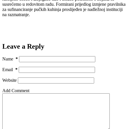
susrećemo u redovitom radu. Formirani prijedlog izmjene pravilnika
za sufinanciranje pučkih kuhinja proslijeđen je nadležnoj instituciji
na razmatranje.
Leave a Reply
Name
*
Email
*
Website
Add Comment