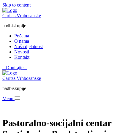
Skip to content
Caritas Vrhbosanske
nadbiskupije
Početna
O nama
Naša djelatnost
Novosti
Kontakt
⠀Donirajte⠀
Caritas Vrhbosanske
nadbiskupije
Menu
Pastoralno-socijalni centar