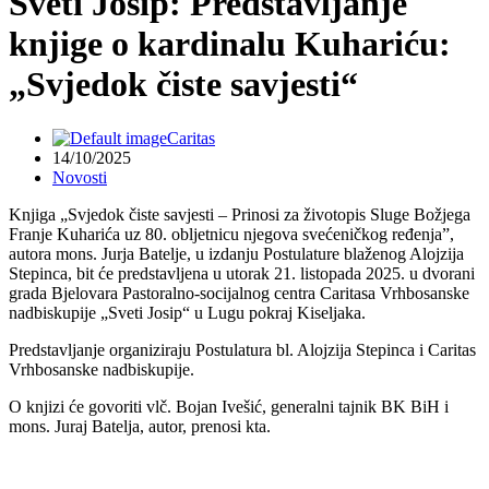
Sveti Josip: Predstavljanje
knjige o kardinalu Kuhariću:
„Svjedok čiste savjesti“
Caritas
14/10/2025
Novosti
Knjiga „Svjedok čiste savjesti – Prinosi za životopis Sluge Božjega
Franje Kuharića uz 80. obljetnicu njegova svećeničkog ređenja”,
autora mons. Jurja Batelje, u izdanju Postulature blaženog Alojzija
Stepinca, bit će predstavljena u utorak 21. listopada 2025. u dvorani
grada Bjelovara Pastoralno-socijalnog centra Caritasa Vrhbosanske
nadbiskupije „Sveti Josip“ u Lugu pokraj Kiseljaka.
Predstavljanje organiziraju Postulatura bl. Alojzija Stepinca i Caritas
Vrhbosanske nadbiskupije.
O knjizi će govoriti vlč. Bojan Ivešić, generalni tajnik BK BiH i
mons. Juraj Batelja, autor, prenosi kta.