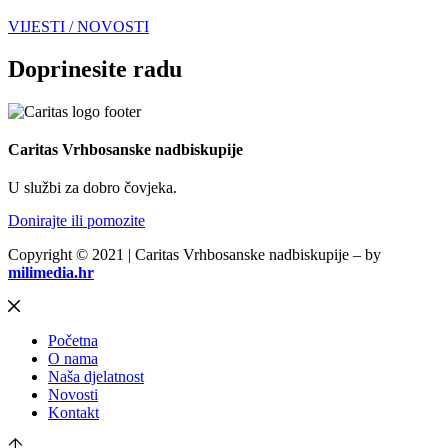
VIJESTI / NOVOSTI
Doprinesite radu
Caritas Vrhbosanske nadbiskupije
U službi za dobro čovjeka.
Donirajte ili pomozite
Copyright © 2021 | Caritas Vrhbosanske nadbiskupije – by
milimedia.hr
Početna
O nama
Naša djelatnost
Novosti
Kontakt