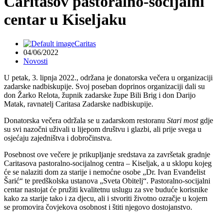
Caritasov pastoralno-socijalni
centar u Kiseljaku
Caritas
04/06/2022
Novosti
U petak, 3. lipnja 2022., održana je donatorska večera u organizaciji
zadarske nadbiskupije. Svoj poseban doprinos organizaciji dali su
don Žarko Relota, župnik zadarske župe Bili Brig i don Darijo
Matak, ravnatelj Caritasa Zadarske nadbiskupije.
Donatorska večera održala se u zadarskom restoranu
Stari most
gdje
su svi nazočni uživali u lijepom društvu i glazbi, ali prije svega u
osjećaju zajedništva i dobročinstva.
Posebnost ove večere je prikupljanje sredstava za završetak gradnje
Caritasova pastoralno-socijalnog centra – Kiseljak, a u sklopu kojeg
će se nalaziti dom za starije i nemoćne osobe „Dr. Ivan Evanđelist
Šarić“ te predškolska ustanova „Sveta Obitelj“. Pastoralno-socijalni
centar nastojat će pružiti kvalitetnu uslugu za sve buduće korisnike
kako za starije tako i za djecu, ali i stvoriti životno ozračje u kojem
se promovira čovjekova osobnost i štiti njegovo dostojanstvo.