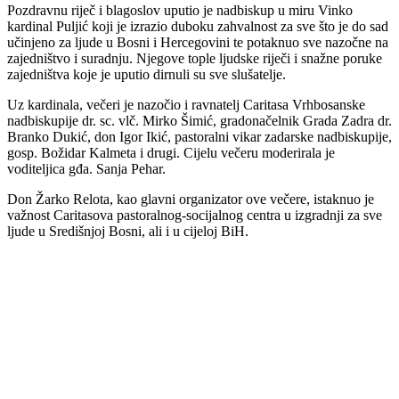
Pozdravnu riječ i blagoslov uputio je nadbiskup u miru Vinko
kardinal Puljić koji je izrazio duboku zahvalnost za sve što je do sad
učinjeno za ljude u Bosni i Hercegovini te potaknuo sve nazočne na
zajedništvo i suradnju. Njegove tople ljudske riječi i snažne poruke
zajedništva koje je uputio dirnuli su sve slušatelje.
Uz kardinala, večeri je nazočio i ravnatelj Caritasa Vrhbosanske
nadbiskupije dr. sc. vlč. Mirko Šimić, gradonačelnik Grada Zadra dr.
Branko Dukić, don Igor Ikić, pastoralni vikar zadarske nadbiskupije,
gosp. Božidar Kalmeta i drugi. Cijelu večeru moderirala je
voditeljica gđa. Sanja Pehar.
Don Žarko Relota, kao glavni organizator ove večere, istaknuo je
važnost Caritasova pastoralnog-socijalnog centra u izgradnji za sve
ljude u Središnjoj Bosni, ali i u cijeloj BiH.