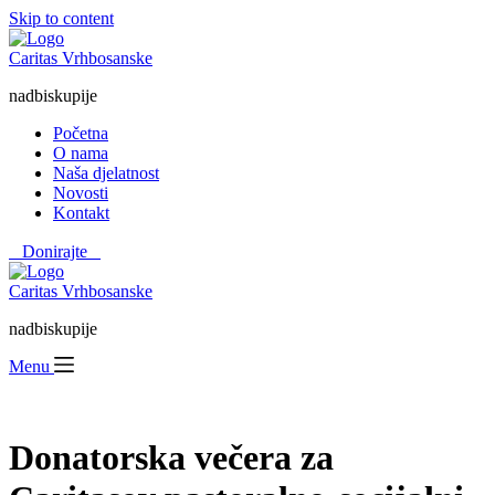
Skip to content
Caritas Vrhbosanske
nadbiskupije
Početna
O nama
Naša djelatnost
Novosti
Kontakt
⠀Donirajte⠀
Caritas Vrhbosanske
nadbiskupije
Menu
Donatorska večera za