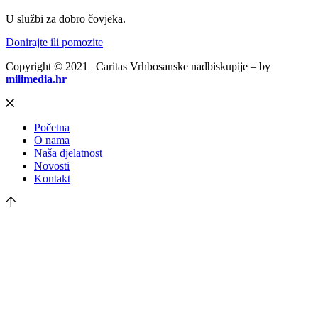
U službi za dobro čovjeka.
Donirajte ili pomozite
Copyright © 2021 | Caritas Vrhbosanske nadbiskupije – by
milimedia.hr
Početna
O nama
Naša djelatnost
Novosti
Kontakt