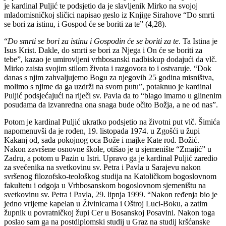
je kardinal Puljić te podsjetio da je slavljenik Mirko na svojoj
mladomisničkoj sličici napisao geslo iz Knjige Sirahove “Do smrti
se bori za istinu, i Gospod će se boriti za te” (4,28).
“
Do
smrti se bori za istinu i Gospodin će se boriti za te
. Ta Istina je
Isus Krist. Dakle, do smrti se bori za Njega i On će se boriti za
tebe”, kazao je umirovljeni vrhbosanski nadbiskup dodajući da vlč.
Mirko zaista svojim stilom života i razgovora to i ostvaruje. “Dok
danas s njim zahvaljujemo Bogu za njegovih 25 godina misništva,
molimo s njime da ga uzdrži na svom putu”, potaknuo je kardinal
Puljić podsjećajući na riječi sv. Pavla da to “blago imamo u glinenim
posudama da izvanredna ona snaga bude očito Božja, a ne od nas”.
Potom je kardinal Puljić ukratko podsjetio na životni put vlč. Šimića
napomenuvši da je rođen, 19. listopada 1974. u Zgošći u župi
Kakanj od, sada pokojnog oca Bože i majke Kate rođ. Božić.
Nakon završene osnovne škole, otišao je u sjemenište “Zmajić” u
Zadru, a potom u Pazin u Istri. Upravo ga je kardinal Puljić zaredio
za svećenika na svetkovinu sv. Petra i Pavla u Sarajevu nakon
svršenog filozofsko-teološkog studija na Katoličkom bogoslovnom
fakultetu i odgoja u Vrhbosanskom bogoslovnom sjemeništu na
svetkovinu sv. Petra i Pavla, 29. lipnja 1999. “Nakon ređenja bio je
jedno vrijeme kapelan u Živinicama i Oštroj Luci-Boku, a zatim
župnik u povratničkoj župi Cer u Bosanskoj Posavini. Nakon toga
poslao sam ga na postdiplomski studij u Graz na studij kršćanske