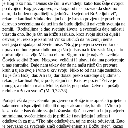
je Bog tako htio. “Danas ste čuli u evanđelju kako Isus šalje dvojicu
po dvojicu. Bog je, zapravo, svakoga od nas pozvao da služimo
daru, da budemo graditelji zajedništva i svjedoci Božje ljubavi”,
rekao je kardinal Vinko dodajući da je Isus to povjerenje posebno
darovao svećenicima dajući im da budu djelitelji najvećih svetinja na
zemlji. “Roditeljima je dao svetinju života, a svećeniku daje milost i
vlast da ono, što je On na križu zaslužio, kroz svoju službu dijeli i
ostvaruje”, rekao je kardinal Vinko ističući da na zemlji nema
svetijega događaja od Svete mise. “Bog je povjerio svećeniku da
upravo on bude posrednik onoga što je Isus na križu zaslužio, da to
uprisutnije u slavlju Mise na oltaru. Sigurno to je najveća svetinja…
Čovjek se divi Bogu, Njegovoj veličini i ljubavi i da ima povjerenje
u nas smrtnike. Daje nam takav dar da na našu riječ On pretvara
kruh u tijelo svoje i vino u krv svoju. Niko to od nas nije zaslužio.
To je čisti Božji dar. Ali i taj dar dolazi preko suradnje s ljudima”,
rekao je kardinal Puljić podsjećajući na Kristov poziv “Žetve je
mnogo, a radnika malo. Molite, dakle, gospodara žetve da pošalje
radnike u žetvu svoju” (Mt 9,32-38).
Podsjetivši da je svećeniku povjereno u Božje ime opraštati grijehe u
sakramentu ispovijedi i dijeliti druge sakramente, kardinal Vinko je
kazao da je Isus donio svoju božansku riječ na zemlju i nju povjerio
smrtnicima, svećenicima da je približe i naviještaju ljudima i
oduševe ih za nju. “Tko nije oduševljen, taj ne može oduševiti. Zato
je prevažno da svećenik zrači oduševljenjem za Božju riječ”, kazao