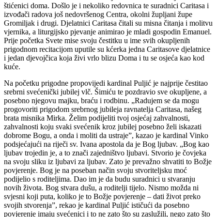
štićenici doma. Došlo je i nekoliko redovnica te suradnici Caritasa i
izvođači radova još nedovršenog Centra, okolni župljani župe
Gromiljak i drugi. Djelatnici Caritasa čitali su misna čitanja i molitvu
vjernika, a liturgijsko pjevanje animirao je mladi gospodin Emanuel.
Prije početka Svete mise svoju čestitku u ime svih okupljenih
prigodnom recitacijom uputile su kćerka jedna Caritasove djelatnice
i jedan djevojčica koja živi vrlo blizu Doma i tu se osjeća kao kod
kuće.
Na početku prigodne propovijedi kardinal Puljić je najprije čestitao
srebrni svećenički jubilej vlč. Šimiću te pozdravio sve okupljene, a
posebno njegovu majku, braću i rodbinu. „Radujem se da mogu
progovoriti prigodom srebrnog jubileja ravnatelja Caritasa, našeg
brata misnika Mirka. Želim podijeliti tvoj osjećaj zahvalnosti,
zahvalnosti koju svaki svećenik kroz jubilej posebno želi iskazati
dobrome Bogu, a onda i moliti da ustraje”, kazao je kardinal Vinko
podsjećajući na riječi sv. Ivana apostola da je Bog ljubav. „Bog kao
ljubav trojedin je, a to znači zajedništvo ljubavi. Stvorio je čovjeka
na svoju sliku iz ljubavi za ljubav. Zato je prevažno shvatiti to Božje
povjerenje. Bog je na poseban način svoju stvoriteljsku moć
podijelio s roditeljima. Dao im je da budu suradnici u stvaranju
novih života. Bog stvara dušu, a roditelji tijelo. Nismo možda ni
svjesni koji puta, koliko je to Božje povjerenje – dati život preko
svojih stvorenja”, rekao je kardinal Puljić ističući da posebno
povjerenje imaju svećenici i to ne zato što su zaslužili, nego zato što