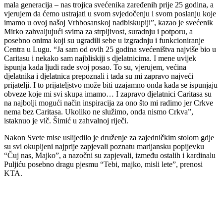
mala generacija – nas trojica svećenika zaređenih prije 25 godina, a
vjerujem da ćemo ustrajati u svom svjedočenju i svom poslanju koje
imamo u ovoj našoj Vrhbosanskoj nadbiskupiji”, kazao je svećenik
Mirko zahvaljujući svima za strpljivost, suradnju i potporu, a
posebno onima koji su ugradili sebe u izgradnju i funkcioniranje
Centra u Lugu. “Ja sam od ovih 25 godina svećeništva najviše bio u
Caritasu i nekako sam najbliskiji s djelatnicima. I mene uvijek
ispunja kada ljudi rade svoj posao. To su, vjerujem, većina
djelatnika i djelatnica prepoznali i tada su mi zapravo najveći
prijatelji. I to prijateljstvo može biti uzajamno onda kada se ispunjaju
obveze koje mi svi skupa imamo… I zapravo djelatnici Caritasa su
na najbolji mogući način inspiracija za ono što mi radimo jer Crkve
nema bez Caritasa. Ukoliko ne služimo, onda nismo Crkva”,
istaknuo je vlč. Šimić u zahvalnoj riječi.
Nakon Svete mise uslijedilo je druženje za zajedničkim stolom gdje
su svi okupljeni najprije zapjevali poznatu marijansku popijevku
“Čuj nas, Majko”, a nazočni su zapjevali, između ostalih i kardinalu
Puljiću posebno dragu pjesmu “Tebi, majko, misli lete”, prenosi
KTA.