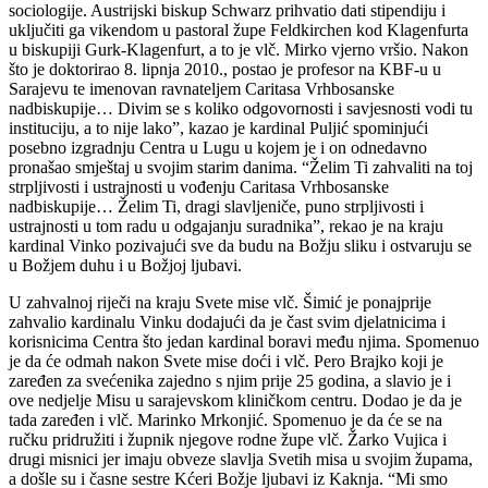
sociologije. Austrijski biskup Schwarz prihvatio dati stipendiju i
uključiti ga vikendom u pastoral župe Feldkirchen kod Klagenfurta
u biskupiji Gurk-Klagenfurt, a to je vlč. Mirko vjerno vršio. Nakon
što je doktorirao 8. lipnja 2010., postao je profesor na KBF-u u
Sarajevu te imenovan ravnateljem Caritasa Vrhbosanske
nadbiskupije… Divim se s koliko odgovornosti i savjesnosti vodi tu
instituciju, a to nije lako”, kazao je kardinal Puljić spominjući
posebno izgradnju Centra u Lugu u kojem je i on odnedavno
pronašao smještaj u svojim starim danima. “Želim Ti zahvaliti na toj
strpljivosti i ustrajnosti u vođenju Caritasa Vrhbosanske
nadbiskupije… Želim Ti, dragi slavljeniče, puno strpljivosti i
ustrajnosti u tom radu u odgajanju suradnika”, rekao je na kraju
kardinal Vinko pozivajući sve da budu na Božju sliku i ostvaruju se
u Božjem duhu i u Božjoj ljubavi.
U zahvalnoj riječi na kraju Svete mise vlč. Šimić je ponajprije
zahvalio kardinalu Vinku dodajući da je čast svim djelatnicima i
korisnicima Centra što jedan kardinal boravi među njima. Spomenuo
je da će odmah nakon Svete mise doći i vlč. Pero Brajko koji je
zaređen za svećenika zajedno s njim prije 25 godina, a slavio je i
ove nedjelje Misu u sarajevskom kliničkom centru. Dodao je da je
tada zaređen i vlč. Marinko Mrkonjić. Spomenuo je da će se na
ručku pridružiti i župnik njegove rodne župe vlč. Žarko Vujica i
drugi misnici jer imaju obveze slavlja Svetih misa u svojim župama,
a došle su i časne sestre Kćeri Božje ljubavi iz Kaknja. “Mi smo