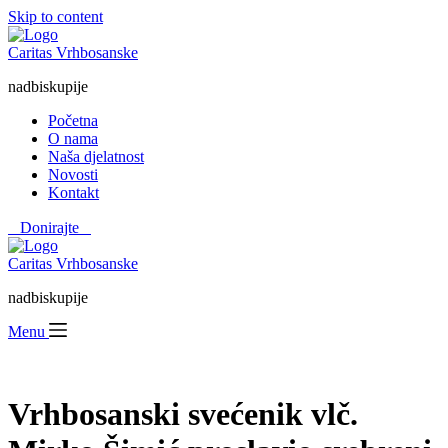
Skip to content
Caritas Vrhbosanske
nadbiskupije
Početna
O nama
Naša djelatnost
Novosti
Kontakt
⠀Donirajte⠀
Caritas Vrhbosanske
nadbiskupije
Menu
Vrhbosanski svećenik vlč.