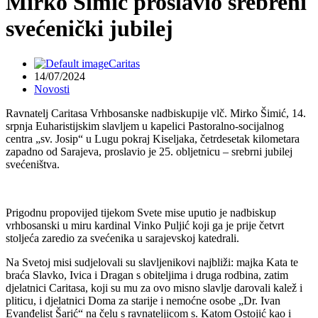
Mirko Šimić proslavio srebreni
svećenički jubilej
Caritas
14/07/2024
Novosti
Ravnatelj Caritasa Vrhbosanske nadbiskupije vlč. Mirko Šimić, 14.
srpnja Euharistijskim slavljem u kapelici Pastoralno-socijalnog
centra „sv. Josip“ u Lugu pokraj Kiseljaka, četrdesetak kilometara
zapadno od Sarajeva, proslavio je 25. obljetnicu – srebrni jubilej
svećeništva.
Prigodnu propovijed tijekom Svete mise uputio je nadbiskup
vrhbosanski u miru kardinal Vinko Puljić koji ga je prije četvrt
stoljeća zaredio za svećenika u sarajevskoj katedrali.
Na Svetoj misi sudjelovali su slavljenikovi najbliži: majka Kata te
braća Slavko, Ivica i Dragan s obiteljima i druga rodbina, zatim
djelatnici Caritasa, koji su mu za ovo misno slavlje darovali kalež i
pliticu, i djelatnici Doma za starije i nemoćne osobe „Dr. Ivan
Evanđelist Šarić“ na čelu s ravnateljicom s. Katom Ostojić kao i