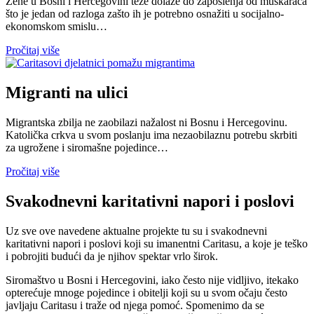
Žene u Bosni i Hercegovini teže dolaze do zaposlenja od muškaraca
što je jedan od razloga zašto ih je potrebno osnažiti u socijalno-
ekonomskom smislu…
Pročitaj više
Migranti na ulici
Migrantska zbilja ne zaobilazi nažalost ni Bosnu i Hercegovinu.
Katolička crkva u svom poslanju ima nezaobilaznu potrebu skrbiti
za ugrožene i siromašne pojedince…
Pročitaj više
Svakodnevni karitativni napori i poslovi
Uz sve ove navedene aktualne projekte tu su i svakodnevni
karitativni napori i poslovi koji su imanentni Caritasu, a koje je teško
i pobrojiti budući da je njihov spektar vrlo širok.
Siromaštvo u Bosni i Hercegovini, iako često nije vidljivo, itekako
opterećuje mnoge pojedince i obitelji koji su u svom očaju često
javljaju Caritasu i traže od njega pomoć. Spomenimo da se