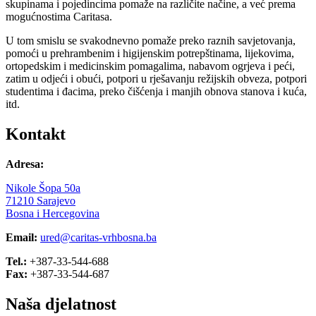
skupinama i pojedincima pomaže na različite načine, a već prema
mogućnostima Caritasa.
U tom smislu se svakodnevno pomaže preko raznih savjetovanja,
pomoći u prehrambenim i higijenskim potrepštinama, lijekovima,
ortopedskim i medicinskim pomagalima, nabavom ogrjeva i peći,
zatim u odjeći i obući, potpori u rješavanju režijskih obveza, potpori
studentima i đacima, preko čišćenja i manjih obnova stanova i kuća,
itd.
Kontakt
Adresa:
Nikole Šopa 50a
71210 Sarajevo
Bosna i Hercegovina
Email:
ured@caritas-vrhbosna.ba
Tel.:
+387-33-544-688
Fax:
+387-33-544-687
Naša djelatnost