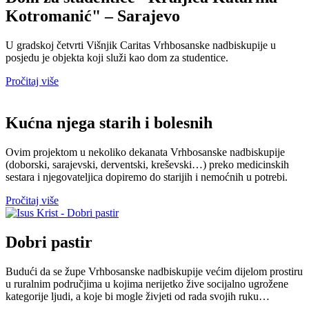
Kotromanić" – Sarajevo
U gradskoj četvrti Višnjik Caritas Vrhbosanske nadbiskupije u
posjedu je objekta koji služi kao dom za studentice.
Pročitaj više
Kućna njega starih i bolesnih
Ovim projektom u nekoliko dekanata Vrhbosanske nadbiskupije
(doborski, sarajevski, derventski, kreševski…) preko medicinskih
sestara i njegovateljica dopiremo do starijih i nemoćnih u potrebi.
Pročitaj više
Dobri pastir
Budući da se župe Vrhbosanske nadbiskupije većim dijelom prostiru
u ruralnim područjima u kojima nerijetko žive socijalno ugrožene
kategorije ljudi, a koje bi mogle živjeti od rada svojih ruku…