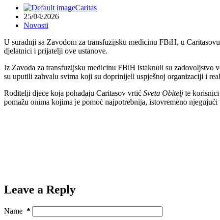
Caritas
25/04/2026
Novosti
U suradnji sa Zavodom za transfuzijsku medicinu FBiH, u Caritasovu dje
djelatnici i prijatelji ove ustanove.
Iz Zavoda za transfuzijsku medicinu FBiH istaknuli su zadovoljstvo ve
su uputili zahvalu svima koji su doprinijeli uspješnoj organizaciji i rea
Roditelji djece koja pohađaju Caritasov vrtić
Sveta Obitelj
te korisnici
pomažu onima kojima je pomoć najpotrebnija, istovremeno njegujući vri
Leave a Reply
Name
*