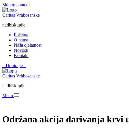
Skip to content
Caritas Vrhbosanske
nadbiskupije
Početna
O nama
Naša djelatnost
Novosti
Kontakt
⠀Donirajte⠀
Caritas Vrhbosanske
nadbiskupije
Menu
Održana akcija darivanja krvi u