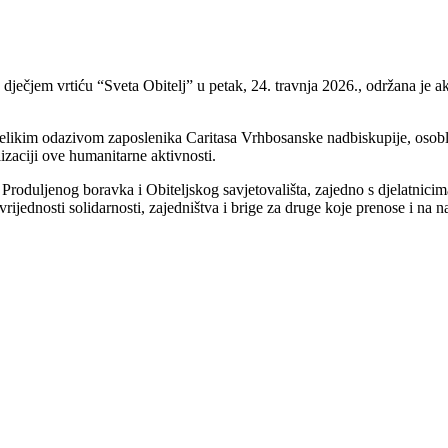
čjem vrtiću “Sveta Obitelj” u petak, 24. travnja 2026., održana je akci
likim odazivom zaposlenika Caritasa Vrhbosanske nadbiskupije, osoblja v
lizaciji ove humanitarne aktivnosti.
 Produljenog boravka i Obiteljskog savjetovališta, zajedno s djelatnici
jednosti solidarnosti, zajedništva i brige za druge koje prenose i na n