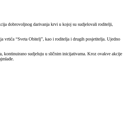
ja dobrovoljnog darivanja krvi u kojoj su sudjelovali roditelji,
rtića “Sveta Obitelj”, kao i roditelja i drugih posjetitelja. Ujedno
ma, kontinuirano sudjeluju u sličnim inicijativama. Kroz ovakve akcije
ajmlađe.