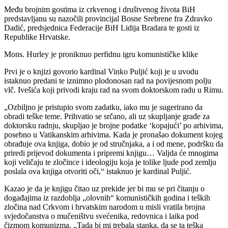
Među brojnim gostima iz crkvenog i društvenog života BiH
predstavljanu su nazočili provincijal Bosne Srebrene fra Zdravko
Dadić, predsjednica Federacije BiH Lidija Bradara te gosti iz
Republike Hrvatske.
Mons. Hurley je proniknuo perfidnu igru komunističke klike
Prvi je o knjizi govorio kardinal Vinko Puljić koji je u uvodu
istaknuo predani te iznimno plodonosan rad na povijesnom polju
vlč. Ivešića koji privodi kraju rad na svom doktorskom radu u Rimu.
„Ozbiljno je pristupio svom zadatku, iako mu je sugerirano da
obradi teške teme. Prihvatio se srčano, ali uz skupljanje građe za
doktorsku radnju, skupljao je brojne podatke ‘kopajući’ po arhivima,
posebno u Vatikanskim arhivima. Kada je pronašao dokument kojeg
obrađuje ova knjiga, dobio je od stručnjaka, a i od mene, podršku da
priredi prijevod dokumenta i pripremi knjigu… Valjda će mnogima
koji veličaju te zločince i ideologiju koja je tolike ljude pod zemlju
poslala ova knjiga otvoriti oči,“ istaknuo je kardinal Puljić.
Kazao je da je knjigu čitao uz prekide jer bi mu se pri čitanju o
događajima iz razdoblja „olovnih“ komunističkih godina i teških
zločina nad Crkvom i hrvatskim narodom u misli vratila brojna
svjedočanstva o mučeništvu svećenika, redovnica i laika pod
čizmom komunizma. „Tada bi mi trebala stanka, da se ta teška