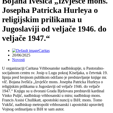
Bojana Ivešića „Izvješće mons.
Josepha Patricka Hurleya o
religijskim prilikama u
Jugoslaviji od veljače 1946. do
veljače 1947.“
Caritas
20/06/2025
Novosti
U organizaciji Caritasa Vrhbosanske nadbiskupije, u Pastoralno-
socijalnom centru sv. Josip u Lugu pokraj Kiseljaka, u četvrtak 19.
lipnja pred brojnom publikom održano je predstavljanje knjige mr.
vlč. Bojana Ivešića „Izvješće mons. Josepha Patricka Hurleya o
religijskim prilikama u Jugoslaviji od veljače 1946. do veljače
1947.“ Knjigu su u dvorani Grada Bjelovara predstavili kardinal
Vinko Puljić, nadbiskup vrhbosanski u miru; nadbiskup mons.
Francis Assisi Chullikatt, apostolski nuncij u BiH; mons. Tomo
Vukšić, nadbiskup metropolit vrhbosanski i apostolski upravitelj
Vojnog ordinarijata u BiH te sam autor.