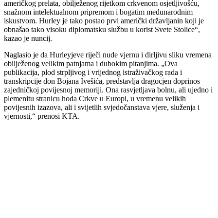
američkog prelata, obilježenog rijetkom crkvenom osjetljivošću,
snažnom intelektualnom pripremom i bogatim međunarodnim
iskustvom. Hurley je tako postao prvi američki državljanin koji je
obnašao tako visoku diplomatsku službu u korist Svete Stolice“,
kazao je nuncij.
Naglasio je da Hurleyjeve riječi nude vjernu i dirljivu sliku vremena
obilježenog velikim patnjama i dubokim pitanjima. „Ova
publikacija, plod strpljivog i vrijednog istraživačkog rada i
transkripcije don Bojana Ivešića, predstavlja dragocjen doprinos
zajedničkoj povijesnoj memoriji. Ona rasvjetljava bolnu, ali ujedno i
plemenitu stranicu hoda Crkve u Europi, u vremenu velikih
povijesnih izazova, ali i svijetlih svjedočanstava vjere, služenja i
vjernosti,“ prenosi KTA.