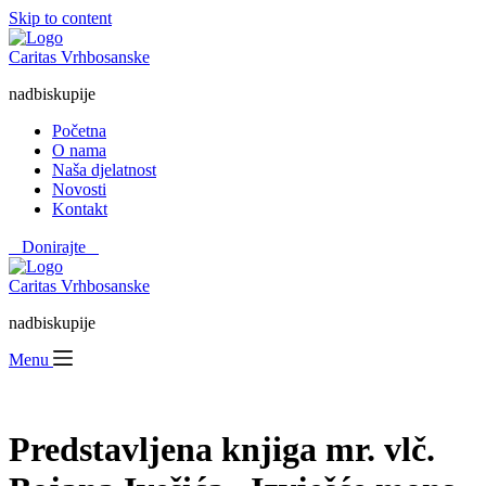
Skip to content
Caritas Vrhbosanske
nadbiskupije
Početna
O nama
Naša djelatnost
Novosti
Kontakt
⠀Donirajte⠀
Caritas Vrhbosanske
nadbiskupije
Menu
Predstavljena knjiga mr. vlč.