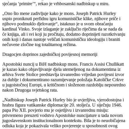
sjećanja ‘primire’“, rekao je vrhbosanski nadbiskup u miru.
„Ono što mene zadivljuje kako je mons. Joseph Patrick Hurley
uspio proniknuti perfidnu igru komunističke klike, njihove priče i
njihovo podmuklo djelovanje“, istaknuo je u svom obraćanju
kardinal Vinko. Svoje izlaganje je zaključio riječima da se nada da
će knjiga, ali i svi koji ju pročitaju, dodatno doprinijeti razotkrivanju
onih koji i danas nastoje veličati komunističku ideologiju i braniti
nečuvene zločine tog totalitarnog režima.
Dragocjen doprinos zajedničkoj povijesnoj memoriji
Apostolski nuncij u BiH nadbiskup mons. Francis Assisi Chullikatt
je kazao kako objavljivanje djela utemeljenog na dokumentima iz
arhiva Svete Stolice predstavlja izvanredno vrijedan povijesni izvor
za dublje i dokumentirano razumijevanje položaja Katoličke Crkve
u jugoistočnoj Europi, u kritičnom i složenom razdoblju neposredno
nakon Drugoga svjetskog rata.
„Nadbiskup Joseph Patrick Hurley bio je uvjerljiva, vjerodostojna i
hrabra figura vatikanske diplomacije 20. stoljeća. U siječnju 1946.
papa Pio XII. povjerio mu je osjetljivu i izvanrednu misiju:
privremeno preuzeti vodstvo Apostolske nuncijature u tada novom
jugoslavenskom institucionalnom kontekstu. Bila je to neuobičajena
odluka koja je pokazivala veliko povjerenje u sposobnosti ovog