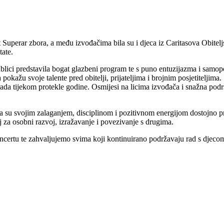
Superar zbora, a među izvođačima bila su i djeca iz Caritasova Obitelj
tate.
ublici predstavila bogat glazbeni program te s puno entuzijazma i samo
a pokažu svoje talente pred obitelji, prijateljima i brojnim posjetitelj
ada tijekom protekle godine. Osmijesi na licima izvođača i snažna podr
a su svojim zalaganjem, disciplinom i pozitivnom energijom dostojno pr
j za osobni razvoj, izražavanje i povezivanje s drugima.
oncertu te zahvaljujemo svima koji kontinuirano podržavaju rad s djec