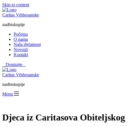
Skip to content
Caritas Vrhbosanske
nadbiskupije
Početna
O nama
Naša djelatnost
Novosti
Kontakt
⠀Donirajte⠀
Caritas Vrhbosanske
nadbiskupije
Menu
Djeca iz Caritasova Obiteljskog