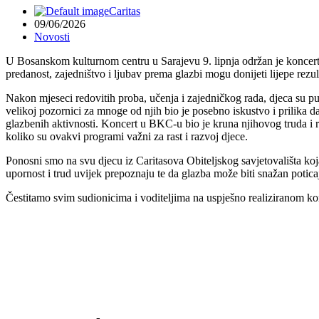
Caritas
09/06/2026
Novosti
U Bosanskom kulturnom centru u Sarajevu 9. lipnja održan je koncert 
predanost, zajedništvo i ljubav prema glazbi mogu donijeti lijepe rezul
Nakon mjeseci redovitih proba, učenja i zajedničkog rada, djeca su p
velikoj pozornici za mnoge od njih bio je posebno iskustvo i prilika d
glazbenih aktivnosti. Koncert u BKC-u bio je kruna njihovog truda i r
koliko su ovakvi programi važni za rast i razvoj djece.
Ponosni smo na svu djecu iz Caritasova Obiteljskog savjetovališta koj
upornost i trud uvijek prepoznaju te da glazba može biti snažan potica
Čestitamo svim sudionicima i voditeljima na uspješno realiziranom k