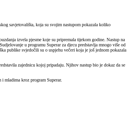
skog savjetovališta, koja su svojim nastupom pokazala koliko
pouzdanja izvela pjesme koje su pripremala tijekom godine. Nastup na
ima. Sudjelovanje u programu Superar za djecu predstavlja mnogo više od
ška publike svjedočili su o uspjehu večeri koja je još jednom pokazala
edstavila zajednicu kojoj pripadaju. Njihov nastup bio je dokaz da se
om i mladima kroz program Superar.